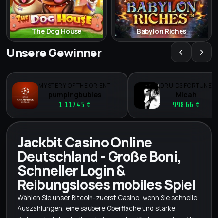
The Dog House
Babylon Riches
Unsere Gewinner
MYSTERY OF THE ORIENT
DRUIDS FORTUNE
pumpingbubles
Micah
1 117.45 €
998.66 €
Jackbit Casino Online
Deutschland - Große Boni,
Schneller Login &
Reibungsloses mobiles Spiel
Wählen Sie unser Bitcoin-zuerst Casino, wenn Sie schnelle
Auszahlungen, eine saubere Oberfläche und starke