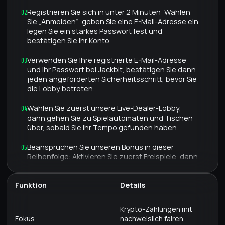
Registrieren Sie sich in unter 2 Minuten: Wählen
02
Sie „Anmelden“, geben Sie eine E-Mail-Adresse ein,
legen Sie ein starkes Passwort fest und
bestätigen Sie Ihr Konto.
Verwenden Sie Ihre registrierte E-Mail-Adresse
03
und Ihr Passwort bei Jackbit, bestätigen Sie dann
jeden angeforderten Sicherheitsschritt, bevor Sie
die Lobby betreten.
Wählen Sie zuerst unsere Live-Dealer-Lobby,
04
dann gehen Sie zu Spielautomaten und Tischen
über, sobald Sie Ihr Tempo gefunden haben.
Beanspruchen Sie unseren Bonus in dieser
05
Reihenfolge: Aktivieren Sie zuerst Freispiele, dann
schalten Sie Cashback ein, und erst danach
nehmen Sie an Turnieren teil.
Funktion
Details
Verwenden Sie zuerst einen Aktionscode bei der
06
Anmeldung, dann wenden Sie alle weiteren Codes
Krypto-Zahlungen mit
in Ihrem Konto an, bevor Sie eine Einzahlung
Fokus
nachweislich fairen
tätigen.