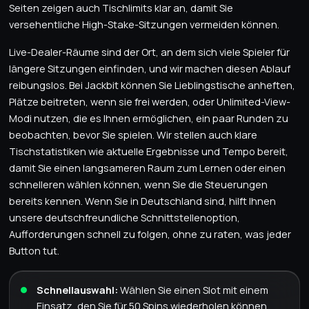
Seiten zeigen auch Tischlimits klar an, damit Sie
versehentliche High-Stake-Sitzungen vermeiden können.
Live-Dealer-Räume sind der Ort, an dem sich viele Spieler für
längere Sitzungen einfinden, und wir machen diesen Ablauf
reibungslos. Bei Jackbit können Sie Lieblingstische anheften,
Plätze beitreten, wenn sie frei werden, oder Unlimited-View-
Modi nutzen, die es Ihnen ermöglichen, ein paar Runden zu
beobachten, bevor Sie spielen. Wir stellen auch klare
Tischstatistiken wie aktuelle Ergebnisse und Tempo bereit,
damit Sie einen langsameren Raum zum Lernen oder einen
schnelleren wählen können, wenn Sie die Steuerungen
bereits kennen. Wenn Sie in Deutschland sind, hilft Ihnen
unsere deutschfreundliche Schnittstellenoption,
Aufforderungen schnell zu folgen, ohne zu raten, was jeder
Button tut.
Schnellauswahl:
Wählen Sie einen Slot mit einem
Einsatz, den Sie für 50 Spins wiederholen können,