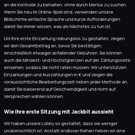
an die Kontrolle zu behalten, ohne durch Menüs zu suchen.
Wenn Sie neu im Online-Spiel sind, verwenden unsere
Bildschirme einfache Sprache und kurze Aufforderungen,
damit Sie immer wissen, was als Nächstes zu tun ist.
Um Ihre erste Einzahlung reibungslos zu gestalten, zeigen
wir den Gesamtbetrag an, bevor Sie bestätigen,
einschließlich etwaiger anfallender Gebühren. Sie können
auch die Mindest- und Höchstgrenzen auf der Zahlungsseite
einsehen, sodass Sie nicht raten müssen. Wir unterstützen
Einzahlungen und Auszahlungen in € und zeigen die
voraussichtliche Bearbeitungszeit neben jeder Methode an,
damit Sie basierend auf Geschwindigkeit und nicht auf
Versprechen wählen können.
Wie Ihre erste Sitzung mit Jackbit aussieht
Wir haben unsere Lobby so gestaltet, dass sie weniger
unübersichtlich ist. Anstatt endloser Reihen heben wir eine