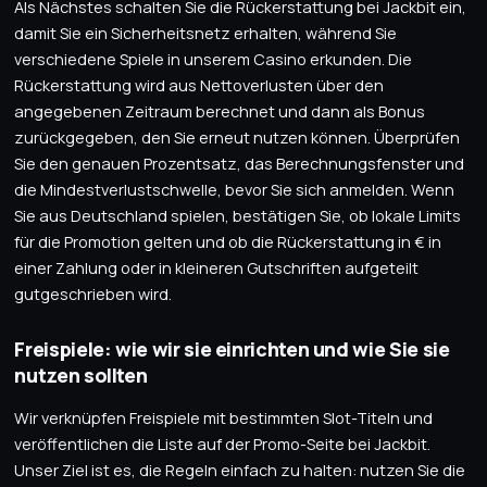
Als Nächstes schalten Sie die Rückerstattung bei Jackbit ein,
damit Sie ein Sicherheitsnetz erhalten, während Sie
verschiedene Spiele in unserem Casino erkunden. Die
Rückerstattung wird aus Nettoverlusten über den
angegebenen Zeitraum berechnet und dann als Bonus
zurückgegeben, den Sie erneut nutzen können. Überprüfen
Sie den genauen Prozentsatz, das Berechnungsfenster und
die Mindestverlustschwelle, bevor Sie sich anmelden. Wenn
Sie aus Deutschland spielen, bestätigen Sie, ob lokale Limits
für die Promotion gelten und ob die Rückerstattung in € in
einer Zahlung oder in kleineren Gutschriften aufgeteilt
gutgeschrieben wird.
Freispiele: wie wir sie einrichten und wie Sie sie
nutzen sollten
Wir verknüpfen Freispiele mit bestimmten Slot-Titeln und
veröffentlichen die Liste auf der Promo-Seite bei Jackbit.
Unser Ziel ist es, die Regeln einfach zu halten: nutzen Sie die