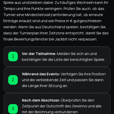
Spiele aus und bleiben dabei. Zu häufiges Wechseln kann Ihr
Tempo und Ihre Punkte verringern. Prüfen Sie auch, ob das
Turnier eine Mindesteinsatzanforderung hat, ob erneute
Einträge erlaubt sind und wie Preise in € gutgeschrieben
werden. Wenn Sie aus Deutschland spielen, bestätigen Sie,
dass der Turnierplan Ihrer Zeitzone entspricht, damit Sie das
finale Bewertungsfenster bei Jackbit nicht verpassen.
Vor der Teilnahme:
Melden Sie sich an und
bestätigen Sie die Liste der berechtigten Spiele.
Während des Events:
Verfolgen Sie Ihre Position
und die verbleibende Zeit und passen Sie dann
die Länge Ihrer Sitzung an.
Nach dem Abschluss:
Überprüfen Sie den
Zeitpunkt der Gutschrift des Gewinns und alle
mit der Belohnung verbundenen