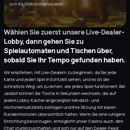
sich Ihr Willkommenspaket.
Details
Wählen Sie zuerst unsere Live-Dealer-
Lobby, dann gehen Sie zu
Spielautomaten und Tischen über,
sobald Sie Ihr Tempo gefunden haben.
Wir empfehlen, mit Live-Dealern zu beginnen, da Sie jede
Karte und jeden Spin in Echtzeit sehen, und es ist der
schnellste Weg, um zu lernen, wie jedes Spiel funktioniert. Bei
Jackbit können Sie Tische in Sekunden wechseln, die auf
jedem Lobby-Kachel angezeigten Mindest- und
Höchsteinsatzlimits befolgen und Ihre Sitzung mit klaren
Rundenhistorien übersichtlich halten. Wenn Sie eine ruhigere
Einrichtung bevorzugen, ermöglicht unser Casino auch, den
Chat stummzuschalten und sich nur auf den Dealer-Feed