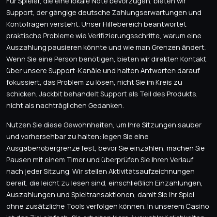
Für Spieler, die eine lokale Note bevorzugen, bieten wir
Support, der gängige deutsche Zahlungserwartungen und
Kontofragen versteht. Unser Hilfebereich beantwortet
praktische Probleme wie Verifizierungsschritte, warum eine
Auszahlung pausieren könnte und wie man Grenzen ändert.
Wenn Sie eine Person benötigen, bieten wir direkten Kontakt
über unsere Support-Kanäle und halten Antworten darauf
fokussiert, das Problem zu lösen, nicht Sie im Kreis zu
schicken. Jackbit behandelt Support als Teil des Produkts,
nicht als nachträglichen Gedanken.
Nutzen Sie diese Gewohnheiten, um Ihre Sitzungen sauber
und vorhersehbar zu halten: legen Sie eine
Ausgabenobergrenze fest, bevor Sie einzahlen, machen Sie
Pausen mit einem Timer und überprüfen Sie Ihren Verlauf
nach jeder Sitzung. Wir stellen Aktivitätsaufzeichnungen
bereit, die leicht zu lesen sind, einschließlich Einzahlungen,
Auszahlungen und Spieltransaktionen, damit Sie Ihr Spiel
ohne zusätzliche Tools verfolgen können. In unserem Casino