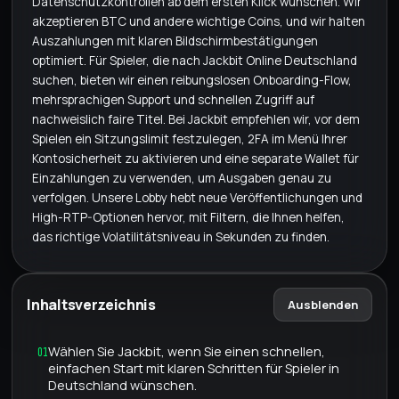
Datenschutzkontrollen ab dem ersten Klick wünschen. Wir
akzeptieren BTC und andere wichtige Coins, und wir halten
Auszahlungen mit klaren Bildschirmbestätigungen
optimiert. Für Spieler, die nach Jackbit Online Deutschland
suchen, bieten wir einen reibungslosen Onboarding-Flow,
mehrsprachigen Support und schnellen Zugriff auf
nachweislich faire Titel. Bei Jackbit empfehlen wir, vor dem
Spielen ein Sitzungslimit festzulegen, 2FA im Menü Ihrer
Kontosicherheit zu aktivieren und eine separate Wallet für
Einzahlungen zu verwenden, um Ausgaben genau zu
verfolgen. Unsere Lobby hebt neue Veröffentlichungen und
High-RTP-Optionen hervor, mit Filtern, die Ihnen helfen,
das richtige Volatilitätsniveau in Sekunden zu finden.
Inhaltsverzeichnis
Ausblenden
Wählen Sie Jackbit, wenn Sie einen schnellen,
01
einfachen Start mit klaren Schritten für Spieler in
Deutschland wünschen.