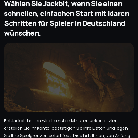
Wählen Sie Jackbit, wenn Sie einen
schnellen, einfachen Start mit klaren
Schritten für Spieler in Deutschland
wünschen.
Bei Jackbit halten wir die ersten Minuten unkompliziert:
erstellen Sie Ihr Konto, bestätigen Sie Ihre Daten und legen
Sie Ihre Spielgrenzen sofort fest. Dies hilft Ihnen, von Anfang